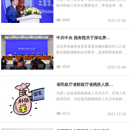
器具产业高质量发展
际对民政工作作出重要指示，李强总理、谌贻
琴国务委员出席会议并讲话。我们深入学习贯
彻会议精神，强烈感受到党和国家领导人对民
3989
2025
01-08
政工作的高度关心与重视，以及民政工作在中
国式现代化进程中的重要地位和作用；强烈感
受到社会事务工作的重要性，特别是总书记第
中共中央 国务院关于深化养老
一次把社会事务与社会救助、社会福利、社会
服务改革发展的意见
治理三项工作并列提出，我们深感意义重大而
深化养老服务改革发展是实施积极应对人口老
深远，这既是对近年来殡葬、婚姻等工作的肯
龄化国家战略的迫切要求，是保障和改善民生
定和鼓励，也是对未来社会事务工作寄予的期
的重要任务，事关亿万百姓福祉，事关社会和
望和鞭策，对我们从事社会事务工作的同志是
谐稳定。为加快建设适合我国国情的养老服务
3949
2025
01-08
一次重大机遇和考验。
体系，更好保障老有所养，让全体老年人安享
幸福晚年，现提出如下意见。
省民政厅省财政厅省残疾人联合
会关于提高困难残疾人生活补贴
为进一步改善困难残疾人生活水平，经省人民
标准的通知
政府同意，决定提高困难残疾人生活补贴标
准，现将有关事项通知如下。将困难残疾人生
活补贴标准提高到每人每月100元。
4212
2024
12-19