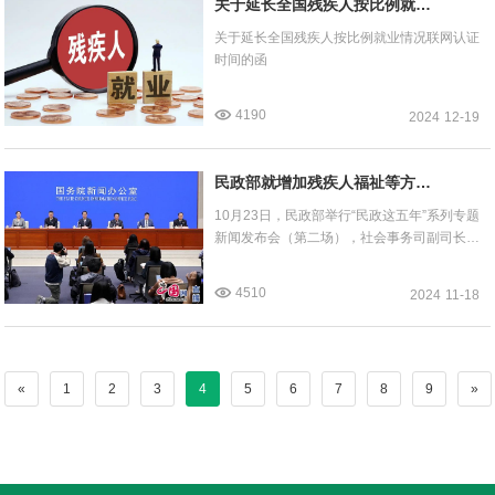
关于延长全国残疾人按比例就业
情况联网认证时间的函
关于延长全国残疾人按比例就业情况联网认证
时间的函
4190
2024
12-19
民政部就增加残疾人福祉等方面
相关内容答记者问
10月23日，民政部举行“民政这五年”系列专题
新闻发布会（第二场），社会事务司副司长、
一级巡视员朱玉军出席发布会，并就婚俗改革
举措、增进残疾人福祉工作成效等问题回答记
4510
2024
11-18
者提问。
«
1
2
3
4
5
6
7
8
9
»