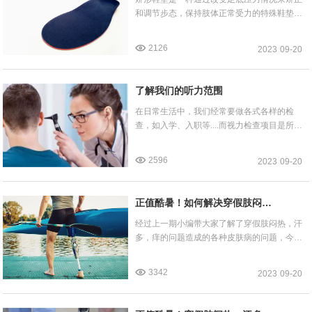
和调节步态，保持肢体正常受力的特殊鞋垫。
其主要应用于改善扁平足、高弓足、拇外翻、
缓解足部及足部异常引发的疼痛、糖尿病足等
2126
2023
09-20
足部问题。 由于每个人的足部形状大小都不一
样，当遇到足部问题时，个性化定制的矫形鞋
垫就成为最适用的解决办法！
了解我们的听力范围
在日常生活中，我们经常要做各式各样的检
查，如入学、入职等....而视力检查项目是所有
的体检项目中所必不可少的。但同样作为五感
之一的听觉，却很少有机会检查一次。事实
2596
2023
09-20
上，听力与视力一样重要，如果听力受损，我
们所负面影响并不亚于视力。但是，您知道自
己的听力范围是多少吗？
正值酷暑！如何解决穿假肢闷
热，汗多，痒的问题？
经过上一期小编带大家了解了穿假肢闷热，汗
多，痒的问题造成的各种皮肤病的问题，今天
我们就一起来学习如何在酷暑这个情况下做好
预防，降低次生医疗发生的可能性。
3342
2023
09-20