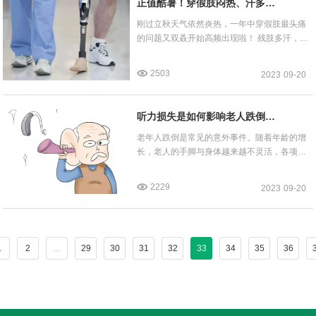
正值酷暑！穿假肢闷热、汗多、
痒会造成那些问题？
刚过立秋天气依然炎热，一年中穿假肢最头痛
的问题又双叒开始高频出现啦！ 残肢多汗，闷
热甚至患上皮肤病，应该是广大残友在天气炎
热的时候最头痛的问题吧！
2503
2023
09-20
听力损失是如何影响老人跌倒
的？
老年人跌倒是常见的意外事件。随着年龄的增
长，老人的手脚与身体越来越不灵活，各项感
觉器官也发生了不同程度的退化，子女最担心
的莫过于老人跌倒。
2229
2023
09-20
1
2
...
29
30
31
32
33
34
35
36